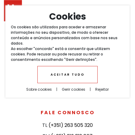
Cookies
Os cookies são utilizados para aceder e armazenar
informações no seu dispositivo, de modo a oferecer
VOLTAR
conteúdo e anúncios personalizados com base nos seus
dados.
Ao escolher "concordo" está a consentir que utilizem
CONTACTOS
cookies. Pode recusar ou pode recusar ou retirar o
consentimento escolhendo "Gerir definições".
FALE
ACEITAR TUDO
CONNOSCO
Sobre cookies
|
Gerir cookies
|
Rejeitar
FALE CONNOSCO
TL
(+351) 263 505 320