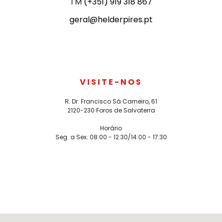
TM
(+351)
919 318 867
geral@helderpires.pt
VISITE-NOS
R. Dr. Francisco Sá Carneiro, 61
2120-230 Foros de Salvaterra
Horário
Seg. a Sex. 08:00 - 12:30/14:00 - 17:30